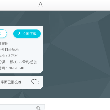
览
立即下载
谁在用
文件目录结构
小：3.73M
分类：
模板
-
非营利/慈善
间：2020-01-01
名字而已那么难
2