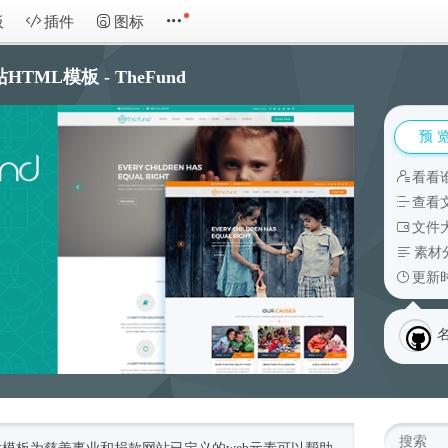
板
插件
图标
HTML模板 - TheFund
预 
看看
查看
文件大
素材
更新时